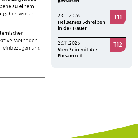
gestalten
orbene zu einem
aufgaben wieder
23.11.2026
T11
Heilsames Schreiben
in der Trauer
stemischen
reative Methoden
26.11.2026
T12
en einbezogen und
Vom Sein mit der
Einsamkeit