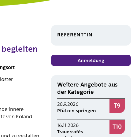
REFERENT*IN
 begleiten
Anmeldung
ngsort
loster
Weitere Angebote aus
der Kategorie
28.9.2026
T9
ende innere
Pfützen springen
atz von Roland
16.11.2026
T10
Trauercafés
 und zu gestalten