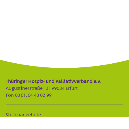
Thüringer Hospiz- und Palliativverband e.V.
Augustinerstraße 10 | 99084 Erfurt
Fon
03 61 . 64 43 02 99
Stellenangebote
Partnerverbände des THPV