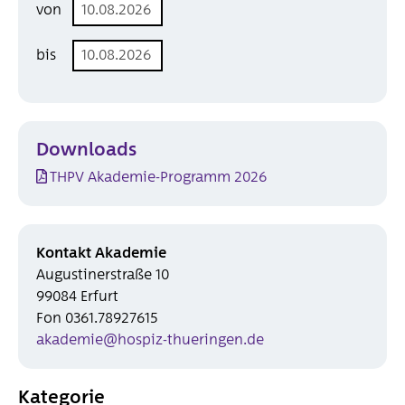
von
Beitragsordnung
bis
Aktuelles
Akademie
Programm
Downloads
Referent*innen
THPV Akademie-Programm 2026
Presse
Pressearchiv
Medienspiegel
Kontakt Akademie
Augustinerstraße 10
99084 Erfurt
Fon 0361.78927615
akademie@hospiz-thueringen.de
Kategorie