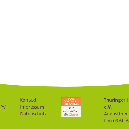
Kontakt
Thüringer 
HPV
Impressum
e.V.
Datenschutz
Augustiners
Fon
03 61 . 