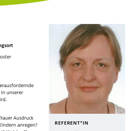
ngsort
oster
herausfordernde
 in unserer
rd.
Trauer Ausdruck
REFERENT*IN
 Kindern anregen?