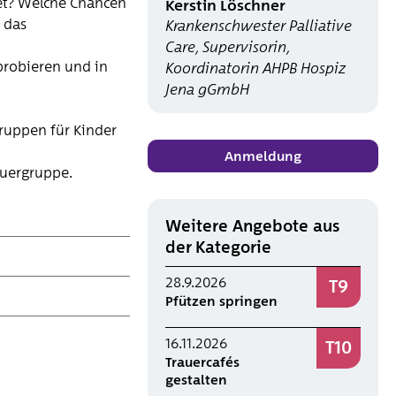
et? Welche Chancen
Kerstin Löschner
 das
Krankenschwester Palliative
Care, Supervisorin,
probieren und in
Koordinatorin AHPB Hospiz
Jena gGmbH
ruppen für Kinder
Anmeldung
auergruppe.
Weitere Angebote aus
der Kategorie
28.9.2026
T9
Pfützen springen
16.11.2026
T10
Trauercafés
gestalten