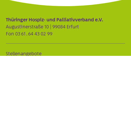
Thüringer Hospiz- und Palliativverband e.V.
Augustinerstraße 10 | 99084 Erfurt
Fon
03 61 . 64 43 02 99
Stellenangebote
Partnerverbände des THPV
Förderer
Sponsoren
Kontakt
Impressum
Datenschutz