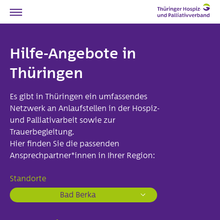
Willkommen
Hilfe-Angebote in Thüringen
Hilfe-Angebote in
Ehrenamt
Thüringen
Spenden
Es gibt in Thüringen ein umfassendes
Verband
Netzwerk an Anlaufstellen in der Hospiz-
Vorstand und Mitarbeiter
und Palliativarbeit sowie zur
Trauerbegleitung.
Unser Auftrag
Hier finden Sie die passenden
Stellungnahmen
Ansprechpartner*innen in Ihrer Region:
Hospiz-Geschichten
Standorte
Mitglieder
Bad Berka
Chronik
Satzung