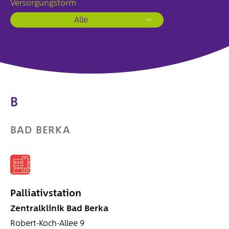
Versorgungsform
Beitragsordnung
Alle
Aktuelles
Akademie
Programm
Referent*innen
B
Presse
Pressearchiv
BAD BERKA
Medienspiegel
Palliativstation
Zentralklinik Bad Berka
Robert-Koch-Allee 9