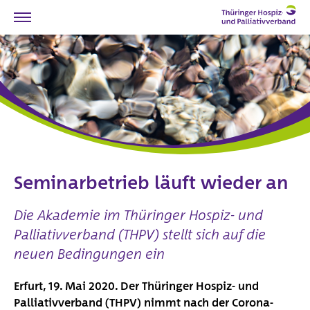
Willkommen
Hilfe-Angebote in Thüringen
Ehrenamt
Spenden
Verband
Vorstand und Mitarbeiter
Seminarbetrieb läuft wieder an
Unser Auftrag
Stellungnahmen
Die Akademie im Thüringer Hospiz- und
Hospiz-Geschichten
Palliativverband (THPV) stellt sich auf die
neuen Bedingungen ein
Mitglieder
Chronik
Erfurt, 19. Mai 2020. Der Thüringer Hospiz- und
Satzung
Palliativverband (THPV) nimmt nach der Corona-