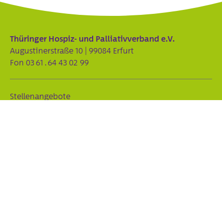
Thüringer Hospiz- und Palliativverband e.V.
Augustinerstraße 10 | 99084 Erfurt
Fon
03 61 . 64 43 02 99
Stellenangebote
Partnerverbände des THPV
Förderer
Sponsoren
Kontakt
Impressum
Datenschutz