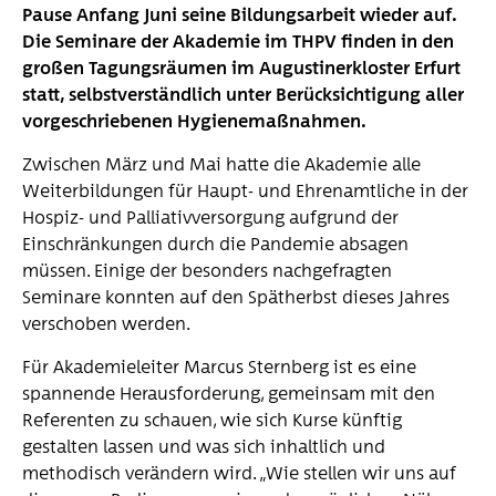
Pause Anfang Juni seine Bildungsarbeit wieder auf.
Beitragsordnung
Die Seminare der Akademie im THPV finden in den
Aktuelles
großen Tagungsräumen im Augustinerkloster Erfurt
statt, selbst­verständlich unter Berücksichtigung aller
Akademie
vorgeschriebenen Hygienemaßnahmen.
Programm
Zwischen März und Mai hatte die Akademie alle
Referent*innen
Weiterbildungen für Haupt- und Ehren­amtliche in der
Hospiz- und Palliativversorgung aufgrund der
Presse
Einschränkungen durch die Pandemie absagen
müssen. Einige der besonders nachgefragten
Pressearchiv
Seminare konnten auf den Spätherbst dieses Jahres
Medienspiegel
verschoben werden.
Für Akademieleiter Marcus Sternberg ist es eine
spannende Herausforderung, gemeinsam mit den
Referenten zu schauen, wie sich Kurse künftig
gestalten lassen und was sich inhalt­lich und
methodisch verändern wird. „Wie stellen wir uns auf